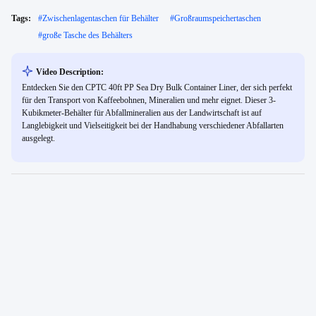
Tags:
#
Zwischenlagentaschen für Behälter
#
Großraumspeichertaschen
#
große Tasche des Behälters
Video Description:
Entdecken Sie den CPTC 40ft PP Sea Dry Bulk Container Liner, der sich perfekt
für den Transport von Kaffeebohnen, Mineralien und mehr eignet. Dieser 3-
Kubikmeter-Behälter für Abfallmineralien aus der Landwirtschaft ist auf
Langlebigkeit und Vielseitigkeit bei der Handhabung verschiedener Abfallarten
ausgelegt.