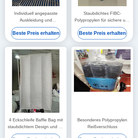
Individuell angepasste
Staubdichtes FIBC-
Auskleidung und
Polypropylen für sichere und
antistatische Fähigkeit in
saubere Transportlösungen
Beste Preis erhalten
Beste Preis erhalten
Baffle Bag mit interner
Trennwand
4 Eckschleife Baffle Bag mit
Besonderes Polypropylen
staubdichtem Design und bis
Reißverschluss
zu 2000 kg Tragfähigkeit für