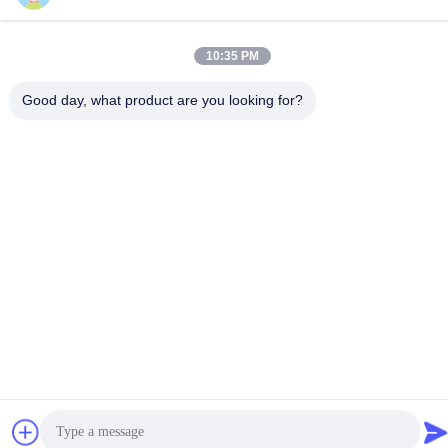
yiyu@fibc.net.cn
Adresse
10:35 PM
RM.1607 Zhenghong Mansion, No. 38 Hongwu RD, Nanjing
210001, China
Good day, what product are you looking for?
Datenschutzrichtlinie
|
Sitemap
China gut Qualität Big Bag FIBC Lieferant. Copyright © 2015-
2026 SINOPACK INDUSTRIES LTD . Alle Rechte vorbehalten.