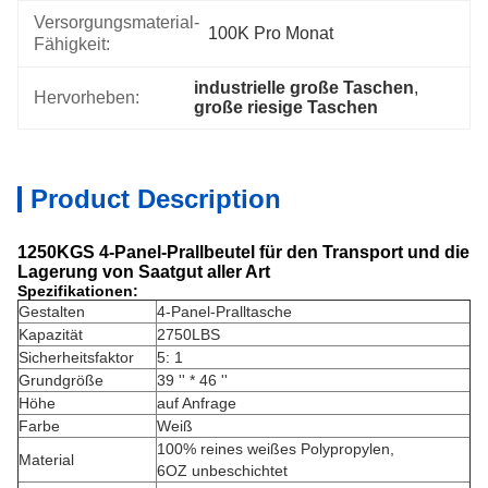
Versorgungsmaterial-
100K Pro Monat
Fähigkeit:
industrielle große Taschen
, 
Hervorheben:
große riesige Taschen
Product Description
1250KGS 4-Panel-Prallbeutel für den Transport und die
Lagerung von Saatgut aller Art
Spezifikationen:
Gestalten
4-Panel-Pralltasche
Kapazität
2750LBS
Sicherheitsfaktor
5: 1
Grundgröße
39 '' * 46 ''
Höhe
auf Anfrage
Farbe
Weiß
100% reines weißes Polypropylen,
Material
6OZ unbeschichtet