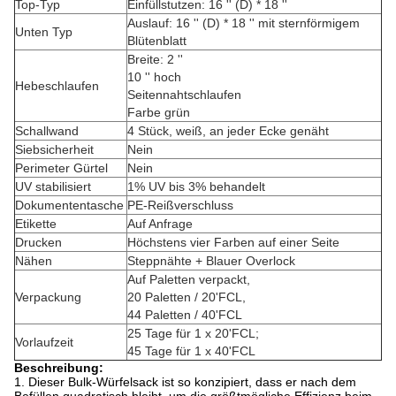
Top-Typ
Einfüllstutzen: 16 '' (D) * 18 ''
Auslauf: 16 '' (D) * 18 '' mit sternförmigem
Unten Typ
Blütenblatt
Breite: 2 ''
10 '' hoch
Hebeschlaufen
Seitennahtschlaufen
Farbe grün
Schallwand
4 Stück, weiß, an jeder Ecke genäht
Siebsicherheit
Nein
Perimeter Gürtel
Nein
UV stabilisiert
1% UV bis 3% behandelt
Dokumententasche
PE-Reißverschluss
Etikette
Auf Anfrage
Drucken
Höchstens vier Farben auf einer Seite
Nähen
Steppnähte + Blauer Overlock
Auf Paletten verpackt,
Verpackung
20 Paletten / 20'FCL,
44 Paletten / 40'FCL
25 Tage für 1 x 20'FCL;
Vorlaufzeit
45 Tage für 1 x 40'FCL
Beschreibung:
1. Dieser Bulk-Würfelsack ist so konzipiert, dass er nach dem