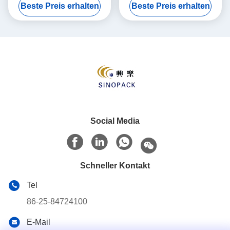
Beste Preis erhalten
Beste Preis erhalten
Versand und die Bearbeitung
von Fracht
Social Media
Schneller Kontakt
Tel
86-25-84724100
E-Mail