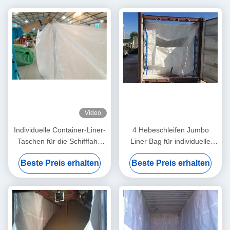
Video
Individuelle Container-Liner-
4 Hebeschleifen Jumbo
Taschen für die Schifffahrt
Liner Bag für individuelle
Form-Fit oder Loose-Fit
industrielle Anwendungen
Beste Preis erhalten
Beste Preis erhalten
Liner-Typ und 5 1
Sicherheitsverhältnis