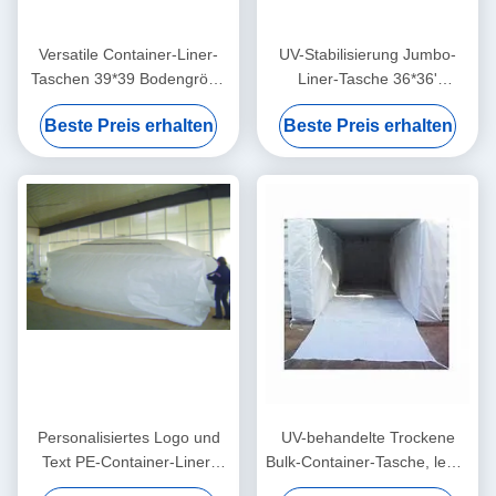
Versatile Container-Liner-
UV-Stabilisierung Jumbo-
Taschen 39*39 Bodengröße
Liner-Tasche 36*36'
mit oder ohne Liner
Bodengröße für
Beste Preis erhalten
Beste Preis erhalten
maßgeschneiderte
Verpackungslösungen
Personalisiertes Logo und
UV-behandelte Trockene
Text PE-Container-Liner-
Bulk-Container-Tasche, leere
Taschen UV-behandelt
oder gedruckte für den