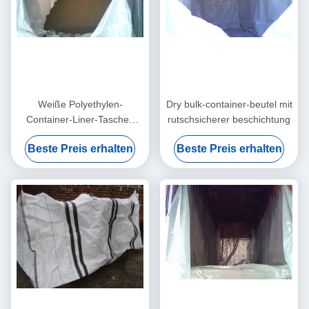
Weiße Polyethylen-
Dry bulk-container-beutel mit
Container-Liner-Taschen
rutschsicherer beschichtung
Endverpackungslösung für
Beste Preis erhalten
Beste Preis erhalten
den Massenversand