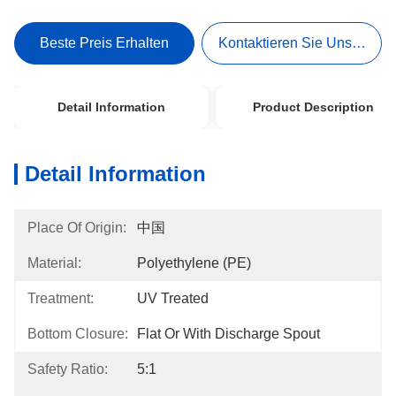
Beste Preis Erhalten
Kontaktieren Sie Uns Jetzt
Detail Information
Product Description
Detail Information
Place Of Origin:
中国
Material:
Polyethylene (PE)
Treatment:
UV Treated
Bottom Closure:
Flat Or With Discharge Spout
Safety Ratio:
5:1