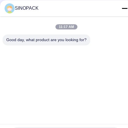
yiyu@fibc.net.cn
SINOPACK
Adresse
RM.1607 Zhenghong Mansion, No. 38 Hongwu RD, Nanjing
11:17 AM
210001, China
Good day, what product are you looking for?
Datenschutzrichtlinie
|
Sitemap
China gut Qualität Big Bag FIBC Lieferant. Copyright © 2015-
2026 SINOPACK INDUSTRIES LTD . Alle Rechte vorbehalten.